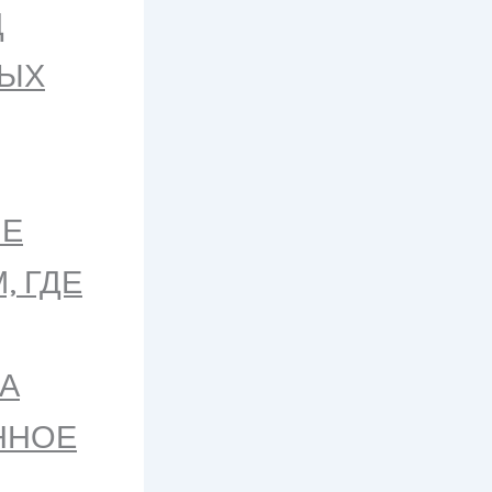
Д
НЫХ
ЫЕ
, ГДЕ
А
ННОЕ