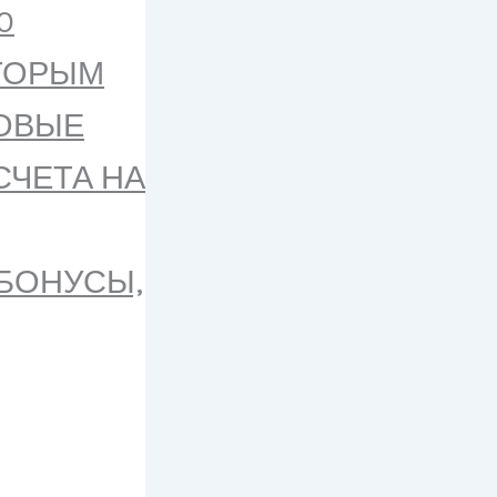
0
ОТОРЫМ
ОВЫЕ
СЧЕТА НА
БОНУСЫ,