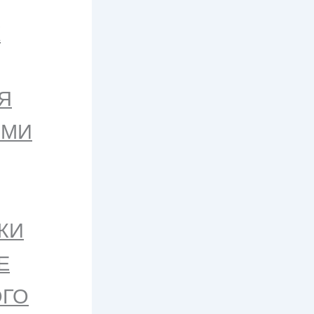
Х
Я
ИМИ
ЖИ
Е
ОГО