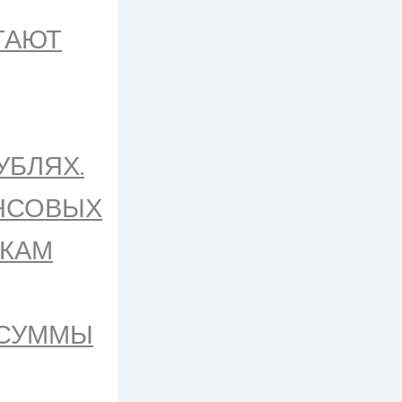
ТАЮТ
УБЛЯХ.
АНСОВЫХ
ЧКАМ
 СУММЫ