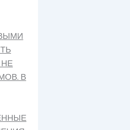
ИВЫМИ
ИТЬ
 НЕ
ОВ. В
ЕННЫЕ