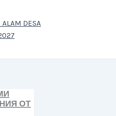
 ALAM DESA
2027
МИ
НИЯ ОТ