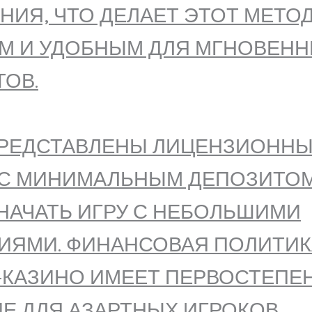
ИЯ, ЧТО ДЕЛАЕТ ЭТОТ МЕТО
М И УДОБНЫМ ДЛЯ МГНОВЕН
ОВ.
ПРЕДСТАВЛЕНЫ ЛИЦЕНЗИОНН
С МИНИМАЛЬНЫМ ДЕПОЗИТОМ
НАЧАТЬ ИГРУ С НЕБОЛЬШИМИ
ИЯМИ. ФИНАНСОВАЯ ПОЛИТИК
-КАЗИНО ИМЕЕТ ПЕРВОСТЕПЕ
Е ДЛЯ АЗАРТНЫХ ИГРОКОВ.