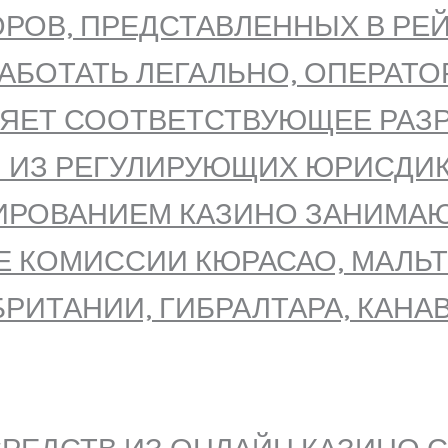
РОВ, ПРЕДСТАВЛЕННЫХ В РЕЙ
АБОТАТЬ ЛЕГАЛЬНО, ОПЕРАТО
ЯЕТ СООТВЕТСТВУЮЩЕЕ РАЗ
 ИЗ РЕГУЛИРУЮЩИХ ЮРИСДИК
ИРОВАНИЕМ КАЗИНО ЗАНИМА
 КОМИССИИ КЮРАСАО, МАЛЬТ
РИТАНИИ, ГИБРАЛТАРА, КАНАВ