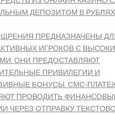
РЕДСТВ ИЗ ОНЛАЙН КАЗИНО С
ЛЬНЫМ ДЕПОЗИТОМ В РУБЛЯ
ОЩРЕНИЯ ПРЕДНАЗНАЧЕНЫ ДЛ
АКТИВНЫХ ИГРОКОВ С ВЫСОК
МИ. ОНИ ПРЕДОСТАВЛЯЮТ
ИТЕЛЬНЫЕ ПРИВИЛЕГИИ И
ЗИВНЫЕ БОНУСЫ. СМС-ПЛАТЕ
ЯЮТ ПРОВОДИТЬ ФИНАНСОВЫ
И ЧЕРЕЗ ОТПРАВКУ ТЕКСТОВ