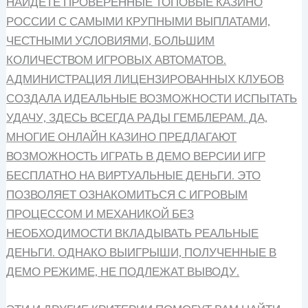
НАЙДЕТЕ ПРОВЕРЕННЫЕ ТОПОВЫЕ КАЗИНО
РОССИИ С САМЫМИ КРУПНЫМИ ВЫПЛАТАМИ,
ЧЕСТНЫМИ УСЛОВИЯМИ, БОЛЬШИМ
КОЛИЧЕСТВОМ ИГРОВЫХ АВТОМАТОВ.
АДМИНИСТРАЦИЯ ЛИЦЕНЗИРОВАННЫХ КЛУБОВ
СОЗДАЛА ИДЕАЛЬНЫЕ ВОЗМОЖНОСТИ ИСПЫТАТЬ
УДАЧУ, ЗДЕСЬ ВСЕГДА РАДЫ ГЕМБЛЕРАМ. ДА,
МНОГИЕ ОНЛАЙН КАЗИНО ПРЕДЛАГАЮТ
ВОЗМОЖНОСТЬ ИГРАТЬ В ДЕМО ВЕРСИИ ИГР
БЕСПЛАТНО НА ВИРТУАЛЬНЫЕ ДЕНЬГИ. ЭТО
ПОЗВОЛЯЕТ ОЗНАКОМИТЬСЯ С ИГРОВЫМ
ПРОЦЕССОМ И МЕХАНИКОЙ БЕЗ
НЕОБХОДИМОСТИ ВКЛАДЫВАТЬ РЕАЛЬНЫЕ
ДЕНЬГИ. ОДНАКО ВЫИГРЫШИ, ПОЛУЧЕННЫЕ В
ДЕМО РЕЖИМЕ, НЕ ПОДЛЕЖАТ ВЫВОДУ.