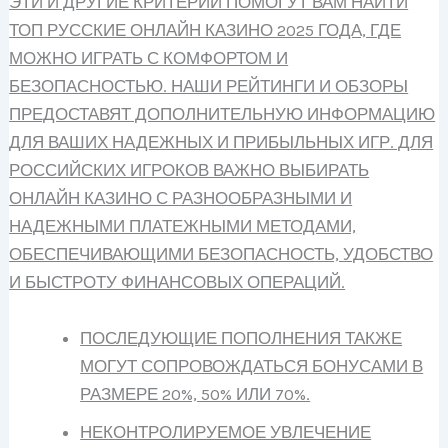
ЭТИ И ДРУГИЕ КРИТЕРИИ ПОМОГУТ ВАМ НАЙТИ
ТОП РУССКИЕ ОНЛАЙН КАЗИНО 2025 ГОДА, ГДЕ
МОЖНО ИГРАТЬ С КОМФОРТОМ И
БЕЗОПАСНОСТЬЮ. НАШИ РЕЙТИНГИ И ОБЗОРЫ
ПРЕДОСТАВЯТ ДОПОЛНИТЕЛЬНУЮ ИНФОРМАЦИЮ
ДЛЯ ВАШИХ НАДЕЖНЫХ И ПРИБЫЛЬНЫХ ИГР. ДЛЯ
РОССИЙСКИХ ИГРОКОВ ВАЖНО ВЫБИРАТЬ
ОНЛАЙН КАЗИНО С РАЗНООБРАЗНЫМИ И
НАДЕЖНЫМИ ПЛАТЕЖНЫМИ МЕТОДАМИ,
ОБЕСПЕЧИВАЮЩИМИ БЕЗОПАСНОСТЬ, УДОБСТВО
И БЫСТРОТУ ФИНАНСОВЫХ ОПЕРАЦИЙ.
ПОСЛЕДУЮЩИЕ ПОПОЛНЕНИЯ ТАКЖЕ
МОГУТ СОПРОВОЖДАТЬСЯ БОНУСАМИ В
РАЗМЕРЕ 20%, 50% ИЛИ 70%.
НЕКОНТРОЛИРУЕМОЕ УВЛЕЧЕНИЕ