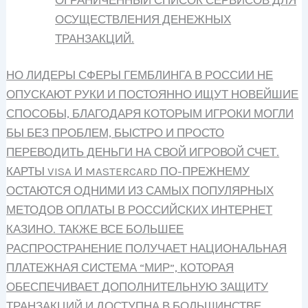
ОСУЩЕСТВЛЕНИЯ ДЕНЕЖНЫХ
ТРАНЗАКЦИЙ.
НО ЛИДЕРЫ СФЕРЫ ГЕМБЛИНГА В РОССИИ НЕ
ОПУСКАЮТ РУКИ И ПОСТОЯННО ИЩУТ НОВЕЙШИЕ
СПОСОБЫ, БЛАГОДАРЯ КОТОРЫМ ИГРОКИ МОГЛИ
БЫ БЕЗ ПРОБЛЕМ, БЫСТРО И ПРОСТО
ПЕРЕВОДИТЬ ДЕНЬГИ НА СВОЙ ИГРОВОЙ СЧЕТ.
КАРТЫ VISA И MASTERCARD ПО-ПРЕЖНЕМУ
ОСТАЮТСЯ ОДНИМИ ИЗ САМЫХ ПОПУЛЯРНЫХ
МЕТОДОВ ОПЛАТЫ В РОССИЙСКИХ ИНТЕРНЕТ
КАЗИНО. ТАКЖЕ ВСЕ БОЛЬШЕЕ
РАСПРОСТРАНЕНИЕ ПОЛУЧАЕТ НАЦИОНАЛЬНАЯ
ПЛАТЕЖНАЯ СИСТЕМА “МИР”, КОТОРАЯ
ОБЕСПЕЧИВАЕТ ДОПОЛНИТЕЛЬНУЮ ЗАЩИТУ
ТРАНЗАКЦИЙ И ДОСТУПНА В БОЛЬШИНСТВЕ