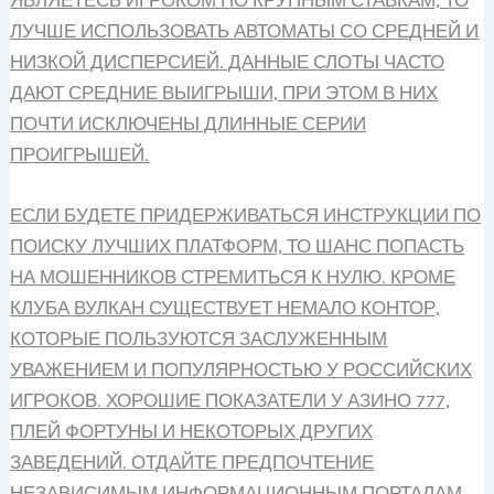
ЯВЛЯЕТЕСЬ ИГРОКОМ ПО КРУПНЫМ СТАВКАМ, ТО
ЛУЧШЕ ИСПОЛЬЗОВАТЬ АВТОМАТЫ СО СРЕДНЕЙ И
НИЗКОЙ ДИСПЕРСИЕЙ. ДАННЫЕ СЛОТЫ ЧАСТО
ДАЮТ СРЕДНИЕ ВЫИГРЫШИ, ПРИ ЭТОМ В НИХ
ПОЧТИ ИСКЛЮЧЕНЫ ДЛИННЫЕ СЕРИИ
ПРОИГРЫШЕЙ.
ЕСЛИ БУДЕТЕ ПРИДЕРЖИВАТЬСЯ ИНСТРУКЦИИ ПО
ПОИСКУ ЛУЧШИХ ПЛАТФОРМ, ТО ШАНС ПОПАСТЬ
НА МОШЕННИКОВ СТРЕМИТЬСЯ К НУЛЮ. КРОМЕ
КЛУБА ВУЛКАН СУЩЕСТВУЕТ НЕМАЛО КОНТОР,
КОТОРЫЕ ПОЛЬЗУЮТСЯ ЗАСЛУЖЕННЫМ
УВАЖЕНИЕМ И ПОПУЛЯРНОСТЬЮ У РОССИЙСКИХ
ИГРОКОВ. ХОРОШИЕ ПОКАЗАТЕЛИ У АЗИНО 777,
ПЛЕЙ ФОРТУНЫ И НЕКОТОРЫХ ДРУГИХ
ЗАВЕДЕНИЙ. ОТДАЙТЕ ПРЕДПОЧТЕНИЕ
НЕЗАВИСИМЫМ ИНФОРМАЦИОННЫМ ПОРТАЛАМ,