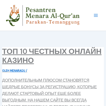
LEWATI
KE
KONTEN
ТОП 10 ЧЕСТНЫХ ОНЛАЙН
КАЗИНО
OLEH
MENARAQU
/
ДОПОЛНИТЕЛЬНЫМ ПЛЮСОМ СТАНОВЯТСЯ
ЩЕДРЫЕ БОНУСЫ ЗА РЕГИСТРАЦИЮ, КОТОРЫЕ
ДЕЛАЮТ СТАРТОВЫЙ ОПЫТ ЕЩЕ БОЛЕЕ
ВЫГОДНЫМ. НА НАШЕМ САЙТЕ ВЫ ВСЕГДА