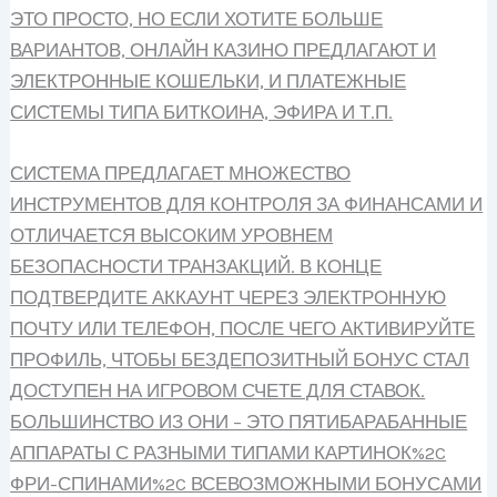
ЭТО ПРОСТО, НО ЕСЛИ ХОТИТЕ БОЛЬШЕ
ВАРИАНТОВ, ОНЛАЙН КАЗИНО ПРЕДЛАГАЮТ И
ЭЛЕКТРОННЫЕ КОШЕЛЬКИ, И ПЛАТЕЖНЫЕ
СИСТЕМЫ ТИПА БИТКОИНА, ЭФИРА И Т.П.
СИСТЕМА ПРЕДЛАГАЕТ МНОЖЕСТВО
ИНСТРУМЕНТОВ ДЛЯ КОНТРОЛЯ ЗА ФИНАНСАМИ И
ОТЛИЧАЕТСЯ ВЫСОКИМ УРОВНЕМ
БЕЗОПАСНОСТИ ТРАНЗАКЦИЙ. В КОНЦЕ
ПОДТВЕРДИТЕ АККАУНТ ЧЕРЕЗ ЭЛЕКТРОННУЮ
ПОЧТУ ИЛИ ТЕЛЕФОН, ПОСЛЕ ЧЕГО АКТИВИРУЙТЕ
ПРОФИЛЬ, ЧТОБЫ БЕЗДЕПОЗИТНЫЙ БОНУС СТАЛ
ДОСТУПЕН НА ИГРОВОМ СЧЕТЕ ДЛЯ СТАВОК.
БОЛЬШИНСТВО ИЗ ОНИ – ЭТО ПЯТИБАРАБАННЫЕ
АППАРАТЫ С РАЗНЫМИ ТИПАМИ КАРТИНОК%2C
ФРИ-СПИНАМИ%2C ВСЕВОЗМОЖНЫМИ БОНУСАМИ