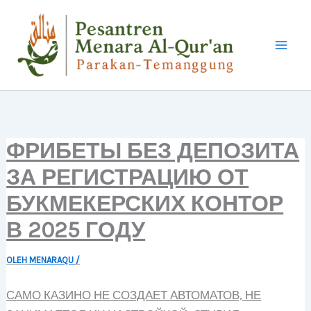
LEWATI
KE
KONTEN
ФРИБЕТЫ БЕЗ ДЕПОЗИТА
ЗА РЕГИСТРАЦИЮ ОТ
БУКМЕКЕРСКИХ КОНТОР
В 2025 ГОДУ
OLEH
MENARAQU
/
САМО КАЗИНО НЕ СОЗДАЕТ АВТОМАТОВ, НЕ