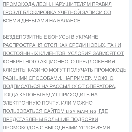
ПРОМОКОДА ЛЕОН. НАРУШИТЕЛЯМ ПРАВИЛ
ГРОЗИТ БЛОКИРОВКА УЧЕТНОЙ ЗАПИСИ СО
ВСЕМИ ДЕНЬГАМИ НА БАЛАНСЕ.
БЕЗДЕПОЗИТНЫЕ БОНУСЫ В УКРАИНЕ
РАСПРОСТРАНЯЮТСЯ КАК СРЕДИ НОВЫХ, ТАК И
ПОСТОЯННЫХ КЛИЕНТОВ. УСЛОВИЯ ЗАВИСЯТ ОТ
КОНКРЕТНОГО АКЦИОННОГО ПРЕДЛОЖЕНИЯ.
КЛИЕНТЫ КАЗИНО МОГУТ ПОЛУЧАТЬ ПРОМОКОДЫ
РАЗНЫМИ СПОСОБАМИ. НАПРИМЕР, МОЖНО
ПОДПИСАТЬСЯ НА РАССЫЛКУ ОТ ОПЕРАТОРА,
ТОГДА КУПОНЫ БУДУТ ПРИХОДИТЬ НА
ЭЛЕКТРОННУЮ ПОЧТУ. ИЛИ МОЖНО
ПОЛЬЗОВАТЬСЯ САЙТОМ LIGA IGAMING, ГДЕ
ПРЕДСТАВЛЕНЫ БОЛЬШИЕ ПОДБОРКИ
ПРОМОКОДОВ С ВЫГОДНЫМИ УСЛОВИЯМИ.