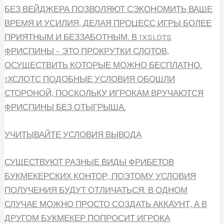
БЕЗ ВЕЙДЖЕРА ПОЗВОЛЯЮТ СЭКОНОМИТЬ ВАШЕ
ВРЕМЯ И УСИЛИЯ, ДЕЛАЯ ПРОЦЕСС ИГРЫ БОЛЕЕ
ПРИЯТНЫМ И БЕЗЗАБОТНЫМ. В 1XSLOTS
ФРИСПИНЫ – ЭТО ПРОКРУТКИ СЛОТОВ,
ОСУЩЕСТВИТЬ КОТОРЫЕ МОЖНО БЕСПЛАТНО.
1ХСЛОТС ПОДОБНЫЕ УСЛОВИЯ ОБОШЛИ
СТОРОНОЙ, ПОСКОЛЬКУ ИГРОКАМ ВРУЧАЮТСЯ
ФРИСПИНЫ БЕЗ ОТЫГРЫША.
УЧИТЫВАЙТЕ УСЛОВИЯ ВЫВОДА
СУЩЕСТВУЮТ РАЗНЫЕ ВИДЫ ФРИБЕТОВ
БУКМЕКЕРСКИХ КОНТОР, ПОЭТОМУ УСЛОВИЯ
ПОЛУЧЕНИЯ БУДУТ ОТЛИЧАТЬСЯ. В ОДНОМ
СЛУЧАЕ МОЖНО ПРОСТО СОЗДАТЬ АККАУНТ, А В
ДРУГОМ БУКМЕКЕР ПОПРОСИТ ИГРОКА