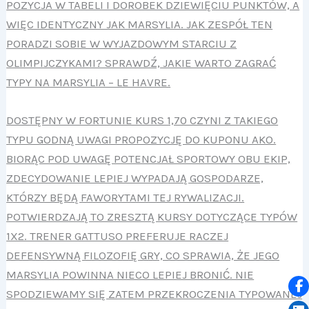
POZYCJA W TABELI I DOROBEK DZIEWIĘCIU PUNKTÓW, A
WIĘC IDENTYCZNY JAK MARSYLIA. JAK ZESPÓŁ TEN
PORADZI SOBIE W WYJAZDOWYM STARCIU Z
OLIMPIJCZYKAMI? SPRAWDŹ, JAKIE WARTO ZAGRAĆ
TYPY NA MARSYLIA – LE HAVRE.
DOSTĘPNY W FORTUNIE KURS 1,70 CZYNI Z TAKIEGO
TYPU GODNĄ UWAGI PROPOZYCJĘ DO KUPONU AKO.
BIORĄC POD UWAGĘ POTENCJAŁ SPORTOWY OBU EKIP,
ZDECYDOWANIE LEPIEJ WYPADAJĄ GOSPODARZE,
KTÓRZY BĘDĄ FAWORYTAMI TEJ RYWALIZACJI.
POTWIERDZAJĄ TO ZRESZTĄ KURSY DOTYCZĄCE TYPÓW
1X2. TRENER GATTUSO PREFERUJE RACZEJ
DEFENSYWNĄ FILOZOFIĘ GRY, CO SPRAWIA, ŻE JEGO
MARSYLIA POWINNA NIECO LEPIEJ BRONIĆ. NIE
SPODZIEWAMY SIĘ ZATEM PRZEKROCZENIA TYPOWANEJ