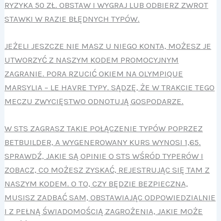
RYZYKA 50 ZŁ. OBSTAW I WYGRAJ LUB ODBIERZ ZWROT
STAWKI W RAZIE BŁĘDNYCH TYPÓW.
JEŻELI JESZCZE NIE MASZ U NIEGO KONTA, MOŻESZ JE
UTWORZYĆ Z NASZYM KODEM PROMOCYJNYM
ZAGRANIE. PORA RZUCIĆ OKIEM NA OLYMPIQUE
MARSYLIA – LE HAVRE TYPY. SĄDZĘ, ŻE W TRAKCIE TEGO
MECZU ZWYCIĘSTWO ODNOTUJĄ GOSPODARZE.
W STS ZAGRASZ TAKIE POŁĄCZENIE TYPÓW POPRZEZ
BETBUILDER, A WYGENEROWANY KURS WYNOSI 1,65.
SPRAWDŹ, JAKIE SĄ OPINIE O STS WŚRÓD TYPERÓW I
ZOBACZ, CO MOŻESZ ZYSKAĆ, REJESTRUJĄC SIĘ TAM Z
NASZYM KODEM. O TO, CZY BĘDZIE BEZPIECZNA,
MUSISZ ZADBAĆ SAM, OBSTAWIAJĄC ODPOWIEDZIALNIE
I Z PEŁNĄ ŚWIADOMOŚCIĄ ZAGROŻENIA, JAKIE MOŻE