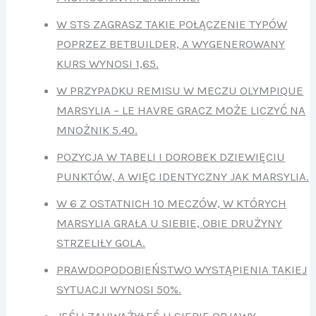
W STS ZAGRASZ TAKIE POŁĄCZENIE TYPÓW
POPRZEZ BETBUILDER, A WYGENEROWANY
KURS WYNOSI 1,65.
W PRZYPADKU REMISU W MECZU OLYMPIQUE
MARSYLIA – LE HAVRE GRACZ MOŻE LICZYĆ NA
MNOŻNIK 5.40.
POZYCJA W TABELI I DOROBEK DZIEWIĘCIU
PUNKTÓW, A WIĘC IDENTYCZNY JAK MARSYLIA.
W 6 Z OSTATNICH 10 MECZÓW, W KTÓRYCH
MARSYLIA GRAŁA U SIEBIE, OBIE DRUŻYNY
STRZELIŁY GOLA.
PRAWDOPODOBIEŃSTWO WYSTĄPIENIA TAKIEJ
SYTUACJI WYNOSI 50%.
JEŚLI ZAUWAŻYŁEŚ U SIEBIE OBJAWY