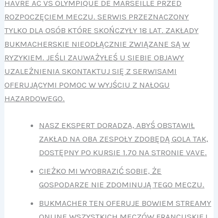
HAVRE AC VS OLYMPIQUE DE MARSEILLE PRZED
ROZPOCZĘCIEM MECZU. SERWIS PRZEZNACZONY
TYLKO DLA OSÓB KTÓRE SKOŃCZYŁY 18 LAT. ZAKŁADY
BUKMACHERSKIE NIEODŁĄCZNIE ZWIĄZANE SĄ W
RYZYKIEM. JEŚLI ZAUWAŻYŁEŚ U SIEBIE OBJAWY
UZALEŻNIENIA SKONTAKTUJ SIĘ Z SERWISAMI
OFERUJĄCYMI POMOC W WYJŚCIU Z NAŁOGU
HAZARDOWEGO.
NASZ EKSPERT DORADZA, ABYŚ OBSTAWIŁ
ZAKŁAD NA OBA ZESPOŁY ZDOBĘDĄ GOLA TAK,
DOSTĘPNY PO KURSIE 1.70 NA STRONIE VAVE.
CIEŻKO MI WYOBRAZIĆ SOBIE, ŻE
GOSPODARZE NIE ZDOMINUJĄ TEGO MECZU.
BUKMACHER TEN OFERUJE BOWIEM STREAMY
ONLINE WSZYSTKICH MECZÓW FRANCUSKIEJ