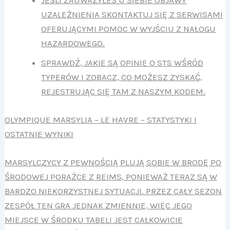
UZALEŻNIENIA SKONTAKTUJ SIĘ Z SERWISAMI
OFERUJĄCYMI POMOC W WYJŚCIU Z NAŁOGU
HAZARDOWEGO.
SPRAWDŹ, JAKIE SĄ OPINIE O STS WŚRÓD
TYPERÓW I ZOBACZ, CO MOŻESZ ZYSKAĆ,
REJESTRUJĄC SIĘ TAM Z NASZYM KODEM.
OLYMPIQUE MARSYLIA – LE HAVRE – STATYSTYKI I
OSTATNIE WYNIKI
MARSYLCZYCY Z PEWNOŚCIĄ PLUJĄ SOBIE W BRODĘ PO
ŚRODOWEJ PORAŻCE Z REIMS, PONIEWAŻ TERAZ SĄ W
BARDZO NIEKORZYSTNEJ SYTUACJI. PRZEZ CAŁY SEZON
ZESPÓŁ TEN GRA JEDNAK ZMIENNIE, WIĘC JEGO
MIEJSCE W ŚRODKU TABELI JEST CAŁKOWICIE