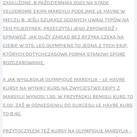
ZASŁUŻONE. 8 PAŹDZIERNIKA 2023 NA STADE
VELODROME EKIPA MARSYLII PODEJMIE LE HAVRE W
MECZU 8. JEŚLI SZUKASZ GODNYCH UWAGI TYPÓW NA
TEN POJEDYNEK, PRZECZYTAJ JEGO ZAPOWIEDŹ I
SPRAWDŹ, JAK DUŻY ZAKŁAD BEZ RYZYKA CZEKA NA
CIEBIE W STS. LES OLYMPIENS TO JEDNA Z TYCH EKIP,
KTÓRYCH DOTYCHCZASOWA FORMA STANOWI SPORE
ROZCZAROWANIE.
A JAK WYGLĄDAJĄ OLYMPIQUE MARSYLIA – LE HAVRE
KURSY NA WYNIK? KURS NA ZWYCIĘSTWO EKIPY Z
MARSYLII WYNOSI 1.30. W PRZYPADKU REMISU KURS TO
5.00, ZAŚ W ODNIESIENIU DO SUKCESU LE HAVRE KURS
TO 8.40.
PRZYTOCZYŁEM TEŻ KURSY NA OLYMPIQUE MARSYLIA –