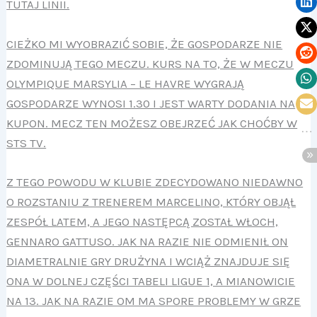
TUTAJ LINII.
CIEŻKO MI WYOBRAZIĆ SOBIE, ŻE GOSPODARZE NIE
ZDOMINUJĄ TEGO MECZU. KURS NA TO, ŻE W MECZU
OLYMPIQUE MARSYLIA – LE HAVRE WYGRAJĄ
GOSPODARZE WYNOSI 1.30 I JEST WARTY DODANIA NA
KUPON. MECZ TEN MOŻESZ OBEJRZEĆ JAK CHOĆBY W
STS TV.
Z TEGO POWODU W KLUBIE ZDECYDOWANO NIEDAWNO
O ROZSTANIU Z TRENEREM MARCELINO, KTÓRY OBJĄŁ
ZESPÓŁ LATEM, A JEGO NASTĘPCĄ ZOSTAŁ WŁOCH,
GENNARO GATTUSO. JAK NA RAZIE NIE ODMIENIŁ ON
DIAMETRALNIE GRY DRUŻYNA I WCIĄŻ ZNAJDUJE SIĘ
ONA W DOLNEJ CZĘŚCI TABELI LIGUE 1, A MIANOWICIE
NA 13. JAK NA RAZIE OM MA SPORE PROBLEMY W GRZE