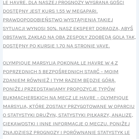
LE HAVRE. DLA NASZEJ PROGNOZY WYGRANA GOŚCI
DOSTĘPNY JEST KURS 1.55 W MEGAPARI.
PRAWDOPODOBIEŃSTWO WYSTĄPIENIA TAKIEJ
SYTUACJI WYNOSI 50%. NASZ EKSPERT DORADZA, ABYŚ
OBSTAWIŁ ZAKŁAD NA OBA ZESPOŁY ZDOBĘDĄ GOLA TAK,
DOSTĘPNY PO KURSIE 1.70 NA STRONIE VAVE.
OLYMPIQUE MARSYLIA POKONAŁ LE HAVRE W 4 Z
POPRZEDNICH 5 BEZPOŚREDNICH STARĆ – MOIM
ZDANIEM RÓWNIEŻ I TYM RAZEM BĘDZIE GÓRĄ.
PONIŻEJ PRZEDSTAWIAMY PROPOZYCJE TYPÓW
BUKMACHERSKICH NA MECZ LE HAVRE – OLYMPIQUE
MARSYLIA, KTÓRE ZOSTAŁY PRZYGOTOWANE W OPARCIU
O STATYSTYKI DRUŻYN, STATYSTYKI PIŁKARZY, ANALIZĘ,
CIEKAWOSTKI I INNE INFORMACJE O MECZU. PONIŻEJ
ZNAJDZIESZ PROGNOZY I PORÓWNANIE STATYSTYK LE